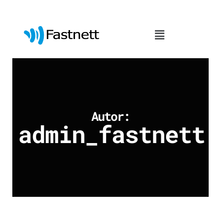
Autor:
admin_fastnett