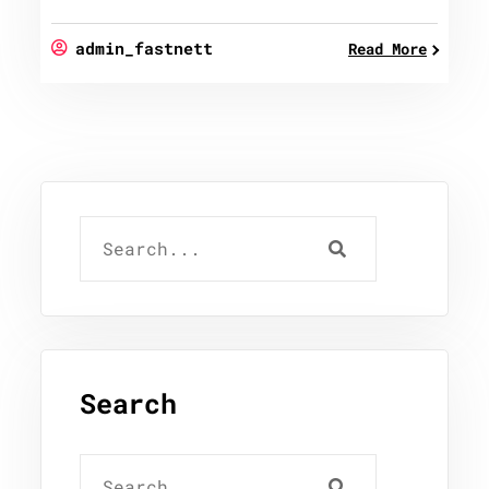
admin_fastnett
Read More
Search