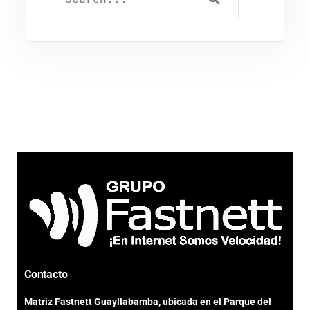
Contacto
Matriz Fastnett Guayllabamba, ubicada en el Parque del